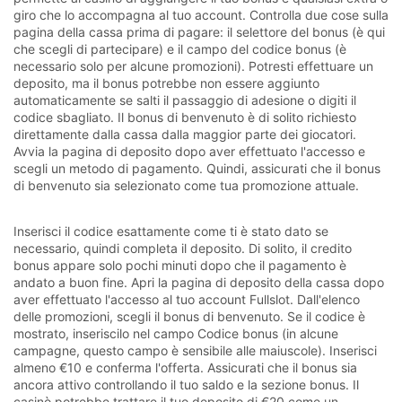
giro che lo accompagna al tuo account. Controlla due cose sulla
pagina della cassa prima di pagare: il selettore del bonus (è qui
che scegli di partecipare) e il campo del codice bonus (è
necessario solo per alcune promozioni). Potresti effettuare un
deposito, ma il bonus potrebbe non essere aggiunto
automaticamente se salti il passaggio di adesione o digiti il
codice sbagliato. Il bonus di benvenuto è di solito richiesto
direttamente dalla cassa dalla maggior parte dei giocatori.
Avvia la pagina di deposito dopo aver effettuato l'accesso e
scegli un metodo di pagamento. Quindi, assicurati che il bonus
di benvenuto sia selezionato come tua promozione attuale.
Inserisci il codice esattamente come ti è stato dato se
necessario, quindi completa il deposito. Di solito, il credito
bonus appare solo pochi minuti dopo che il pagamento è
andato a buon fine. Apri la pagina di deposito della cassa dopo
aver effettuato l'accesso al tuo account Fullslot. Dall'elenco
delle promozioni, scegli il bonus di benvenuto. Se il codice è
mostrato, inseriscilo nel campo Codice bonus (in alcune
campagne, questo campo è sensibile alle maiuscole). Inserisci
almeno €10 e conferma l'offerta. Assicurati che il bonus sia
ancora attivo controllando il tuo saldo e la sezione bonus. Il
casinò potrebbe trattare il tuo deposito di €20 come un