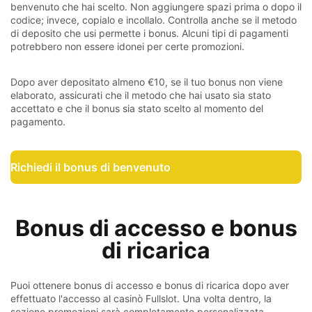
benvenuto che hai scelto. Non aggiungere spazi prima o dopo il
codice; invece, copialo e incollalo. Controlla anche se il metodo
di deposito che usi permette i bonus. Alcuni tipi di pagamenti
potrebbero non essere idonei per certe promozioni.
Dopo aver depositato almeno €10, se il tuo bonus non viene
elaborato, assicurati che il metodo che hai usato sia stato
accettato e che il bonus sia stato scelto al momento del
pagamento.
Richiedi il bonus di benvenuto
Bonus di accesso e bonus
di ricarica
Puoi ottenere bonus di accesso e bonus di ricarica dopo aver
effettuato l'accesso al casinò Fullslot. Una volta dentro, la
sezione promozioni sarà completamente personalizzata,