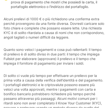
prova di pagamento che mostri che possiedi la carta, il
portafoglio elettronico o l'indirizzo del portafoglio.
Alcuni prelievi di 1000 € o più richiedono una conferma extra
perché provengono da una fonte diversa. Dovresti caricare solo
foto chiare e complete che possano essere lette. Una richiesta
KYC è di solito ritardata a causa di nomi che non corrispondono,
angoli tagliati o numeri difficili da leggere.
Quanto sono veloci i pagamenti e cosa può rallentarli: Il tempo
di prelievo è di solito diviso in due parti: il tempo che impiega
Fullslot per elaborare (approvare) il prelievo e il tempo che
impiega il fornitore di pagamento per inviare i soldi.
Di solito ci vuole più tempo per effettuare un prelievo per la
prima volta a causa della verifica dell'identità e del pagamento.
I portafogli elettronici e le criptovalute possono essere più
veloci una volta approvati, mentre i pagamenti con carta e
bonifico bancario potrebbero richiedere più tempo perché
passano attraverso più passaggi. Alcuni motivi comuni per i
ritardi sono non aver completato il Know Your Customer (KYC),
provare a prelevare usando un metodo diverso da quello del