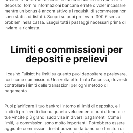
deposito, fornire informazioni bancarie errate o voler incassare
mentre un bonus è ancora attivo e i requisiti di scommessa non
sono stati soddisfatti. Scopri se puoi prelevare 300 € senza
problemi nella cassa. Esegui tutti i passaggi necessari prima di
inviare la richiesta.
Limiti e commissioni per
depositi e prelievi
Il casinò Fullslot ha limiti su quanto puoi depositare e prelevare,
così come commissioni. Una volta effettuato l'accesso, dovresti
controllare i limiti delle transazioni per ogni metodo di
pagamento.
Puoi pianificare il tuo bankroll intorno ai limiti di deposito, e i
limiti di prelievo ti dicono quanto velocemente puoi ottenere le
tue vincite più grandi suddivise in diversi pagamenti. Come i
limiti, le commissioni sono molto importanti. Potrebbero essere
aggiunte commissioni di elaborazione da banche o fornitori di