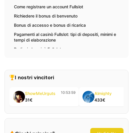
Come registrare un account Fullslot
Richiedere il bonus di benvenuto
Bonus di accesso e bonus di ricarica
Pagamenti al casinò Fullslot: tipi di depositi, minimi e
tempi di elaborazione
Prelievi al casinò Fullslot
Documenti per la verifica KYC
Limiti e commissioni per depositi e prelievi
Gioco nel browser, accesso all'app e compatibilità
I nostri vincitori
10:53:59
10
ShowMeUrguts
Almighty
31€
433€