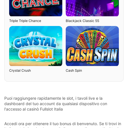
Triple Triple Chance
Blackjack Classic 55
Crystal Crush
Cash Spin
Puoi raggiungere rapidamente le slot, i tavoli live e la
dashboard del tuo account da qualsiasi dispositivo con
l'accesso al casinò Fullslot Italia
Accedi ora per ottenere il tuo bonus di benvenuto. Se ti trovi in