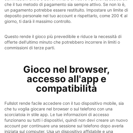
che il tuo metodo di pagamento sia sempre attivo. Se non lo è,
un pagamento potrebbe essere restituito. Impostare un limite di
deposito personale nel tuo account e rispettarlo, come 200 € al
giorno, ti darà il massimo controllo.
Questo rende il gioco più prevedibile e riduce la necessità di
offerte dell'ultimo minuto che potrebbero incorrere in limiti o
commissioni di terze parti.
Gioco nel browser,
accesso all'app e
compatibilità
Fullslot rende facile accedere con il tuo dispositivo mobile, sia
che tu voglia giocare nel browser o sul telefono con una
scorciatoia in stile app. Le tue informazioni di accesso
funzionano su tutti i dispositivi, quindi non devi creare un nuovo
account per continuare una sessione sul telefono dopo averla
iniziata sul computer. Usa un dispositivo affidabile e una