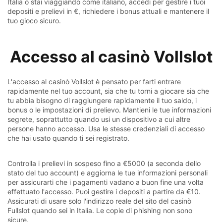
Italia o stai viaggiando come italiano, accedi per gestire i tuoi
depositi e prelievi in €, richiedere i bonus attuali e mantenere il
tuo gioco sicuro.
Accesso al casinò Vollslot
L'accesso al casinò Vollslot è pensato per farti entrare
rapidamente nel tuo account, sia che tu torni a giocare sia che
tu abbia bisogno di raggiungere rapidamente il tuo saldo, i
bonus o le impostazioni di prelievo. Mantieni le tue informazioni
segrete, soprattutto quando usi un dispositivo a cui altre
persone hanno accesso. Usa le stesse credenziali di accesso
che hai usato quando ti sei registrato.
Controlla i prelievi in sospeso fino a €5000 (a seconda dello
stato del tuo account) e aggiorna le tue informazioni personali
per assicurarti che i pagamenti vadano a buon fine una volta
effettuato l'accesso. Puoi gestire i depositi a partire da €10.
Assicurati di usare solo l'indirizzo reale del sito del casinò
Fullslot quando sei in Italia. Le copie di phishing non sono
sicure.