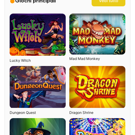
Giochi principali
Vedi tutto
Mad Mad Monkey
Lucky Witch
Dungeon Quest
Dragon Shrine