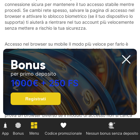
connessione sicura per mantenere il tuo accesso stabile mentre
procedi. Se cambi rete spesso, salvare la pagina di accesso nel
browser e attivare lo sblocco biometrico (se il tuo dispositivo lo
supporta) ti aiuterà a rientrare nel tuo account più velocemente
senza mettere a rischio la tua sicurezza.
Accesso nel browser su mobile Il modo più veloce per farlo è
usare il gioco nel browser mobile, che non richiede alcuna
installazione. Vai sul sito web di Fullslot nel tuo browser
Bonus
preferito, fai clic sul pulsante "Accedi" e inserisci il tuo indirizzo
email e la password registrati. Mantieni il browser aggiornato e
per primo deposito
consenti i cookie per una sessione più fluida. È meglio per
sessioni rapide, telefoni con spazio di archiviazione limitato e
1000€ + 250 FS
accesso immediato. Metti la pagina di accesso sulla schermata
iniziale per far aprire Fullslot come un'app. Mantieni i tuoi dati al
sicuro non facendo clic su "Ricordami" su computer condivisi e
Registrati
disconnettendoti sempre dopo aver giocato. Passa tra Wi-Fi e
dati mobili, disattiva eventuali blocchi pubblicitari per il sito o
prova un browser diverso se il modulo di accesso non si carica
correttamente.
App
Bonus
Codice promozionale
Nessun bonus senza deposito
Menu
Questi passaggi risolveranno la maggior parte dei problemi con