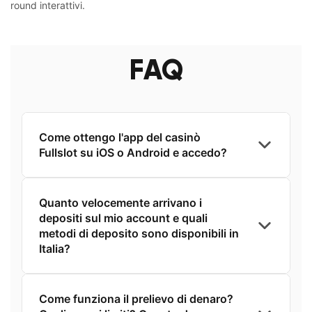
round interattivi.
FAQ
Come ottengo l'app del casinò
Fullslot su iOS o Android e accedo?
Quanto velocemente arrivano i
depositi sul mio account e quali
metodi di deposito sono disponibili in
Italia?
Come funziona il prelievo di denaro?