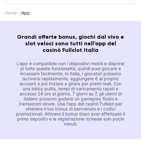
Home
App
Grandi offerte bonus, giochi dal vivo e
slot veloci sono tutti nell'app del
casinò Fullslot Italia
L'app è compatibile con i dispositivi mobili e dispone
di tutte queste funzionalità, quindi puoi giocare e
incassare facilmente. In Italia, i giocatori possono
iscriversi rapidamente, aggiungere € al proprio
account e poi iniziare a girare per premi reali. Con
una lobby pulita, tempi di caricamento rapidi e
accesso 24 ore al giorno, 7 giorni su 7, gli utenti di
italiano possono godersi un gameplay fluido e
transazioni sicure. Usa l'app del casinò Fullslot per
ottenere il tuo bonus di benvenuto e i codici
promozionali. Attivare il bonus dopo aver effettuato il
primo deposito e la registrazione richiede solo pochi
minuti.