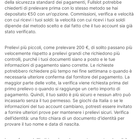
della sicurezza standard dei pagamenti, Fullslot potrebbe
chiederti di prelevare prima con lo stesso metodo se hai
depositato €50 con un'opzione. Commissioni, verifica e velocità
con cui ricevi i tuoi soldi: la velocità con cui ricevi i tuoi soldi
dipende dal metodo scelto e dal fatto che il tuo account sia già
stato verificato.
Prelievi più piccoli, come prelevare 200 €, di solito passano più
velocemente rispetto a prelievi grandi che richiedono più
controlli, purché i tuoi documenti siano a posto e le tue
informazioni di pagamento siano corrette. Le richieste
potrebbero richiedere più tempo nei fine settimana o quando è
necessaria ulteriore conferma dal fornitore del pagamento. La
maggior parte delle volte, la verifica viene richiesta prima del
primo prelievo o quando si raggiunge un certo importo di
pagamento. Quindi, il tuo saldo è più sicuro e nessun altro può
incassarlo senza il tuo permesso. Se giochi da Italia o se le
informazioni del tuo account cambiano, potresti essere invitato
a fornire ulteriori prove per mantenere i prelievi sicuri. Verifica
dell'identità: una foto chiara di un documento d'identità per
provare il tuo nome e data di nascita.