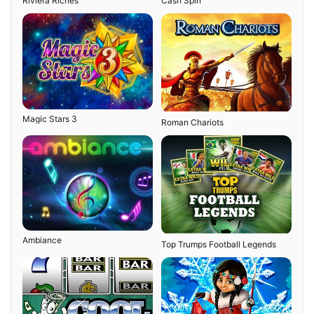
Riviera Riches
Cash Spin
Magic Stars 3
Roman Chariots
Ambiance
Top Trumps Football Legends