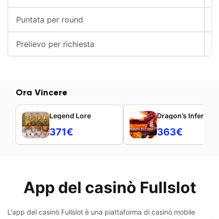
Puntata per round
€
Prelievo per richiesta
€
Ora Vincere
Legend Lore
Dragon’s Inferno
371€
363€
App del casinò Fullslot
L'app del casinò Fullslot è una piattaforma di casinò mobile