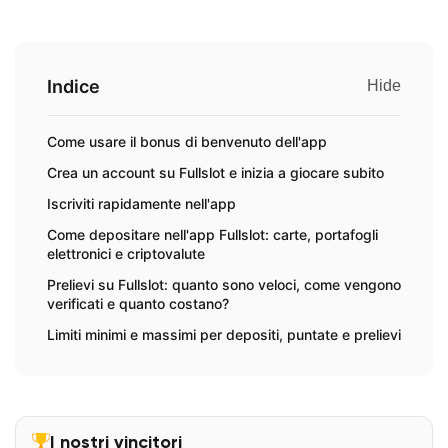
Indice
Hide
Come usare il bonus di benvenuto dell'app
Crea un account su Fullslot e inizia a giocare subito
Iscriviti rapidamente nell'app
Come depositare nell'app Fullslot: carte, portafogli
elettronici e criptovalute
Prelievi su Fullslot: quanto sono veloci, come vengono
verificati e quanto costano?
Limiti minimi e massimi per depositi, puntate e prelievi
App del casinò Fullslot
Funzionalità importanti
I nostri vincitori