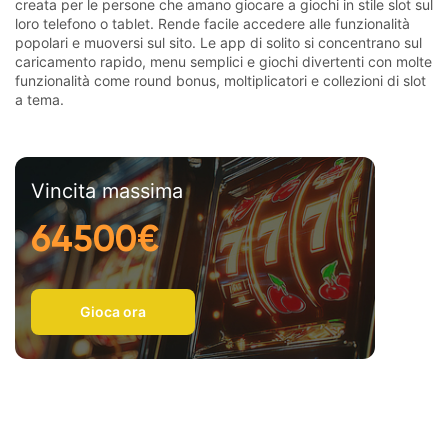
creata per le persone che amano giocare a giochi in stile slot sul
loro telefono o tablet. Rende facile accedere alle funzionalità
popolari e muoversi sul sito. Le app di solito si concentrano sul
caricamento rapido, menu semplici e giochi divertenti con molte
funzionalità come round bonus, moltiplicatori e collezioni di slot
a tema.
Vincita massima
64500€
Gioca ora