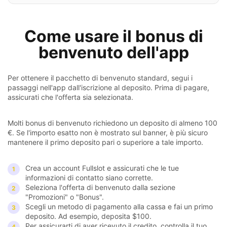
Come usare il bonus di
benvenuto dell'app
Per ottenere il pacchetto di benvenuto standard, segui i
passaggi nell'app dall'iscrizione al deposito. Prima di pagare,
assicurati che l'offerta sia selezionata.
Molti bonus di benvenuto richiedono un deposito di almeno 100
€. Se l'importo esatto non è mostrato sul banner, è più sicuro
mantenere il primo deposito pari o superiore a tale importo.
Crea un account Fullslot e assicurati che le tue
informazioni di contatto siano corrette.
Seleziona l'offerta di benvenuto dalla sezione
"Promozioni" o "Bonus".
Scegli un metodo di pagamento alla cassa e fai un primo
deposito. Ad esempio, deposita $100.
Per assicurarti di aver ricevuto il credito, controlla il tuo