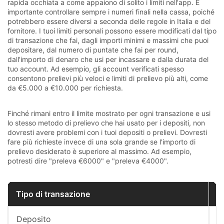
rapida occhiata a come appaiono di solito i limiti nell'app. È
importante controllare sempre i numeri finali nella cassa, poiché
potrebbero essere diversi a seconda delle regole in Italia e del
fornitore. I tuoi limiti personali possono essere modificati dal tipo
di transazione che fai, dagli importi minimi e massimi che puoi
depositare, dal numero di puntate che fai per round,
dall'importo di denaro che usi per incassare e dalla durata del
tuo account. Ad esempio, gli account verificati spesso
consentono prelievi più veloci e limiti di prelievo più alti, come
da €5.000 a €10.000 per richiesta.
Finché rimani entro il limite mostrato per ogni transazione e usi
lo stesso metodo di prelievo che hai usato per i depositi, non
dovresti avere problemi con i tuoi depositi o prelievi. Dovresti
fare più richieste invece di una sola grande se l'importo di
prelievo desiderato è superiore al massimo. Ad esempio,
potresti dire "preleva €6000" e "preleva €4000".
Tipo di transazione
M
Deposito
€