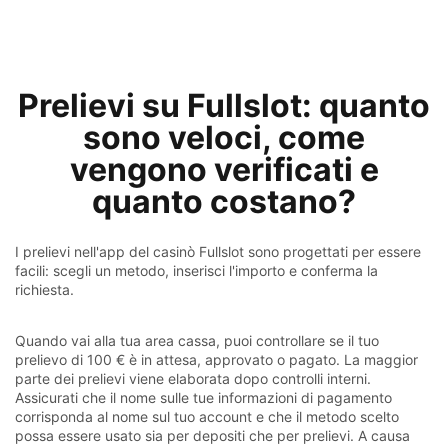
Prelievi su Fullslot: quanto
sono veloci, come
vengono verificati e
quanto costano?
I prelievi nell'app del casinò Fullslot sono progettati per essere
facili: scegli un metodo, inserisci l'importo e conferma la
richiesta.
Quando vai alla tua area cassa, puoi controllare se il tuo
prelievo di 100 € è in attesa, approvato o pagato. La maggior
parte dei prelievi viene elaborata dopo controlli interni.
Assicurati che il nome sulle tue informazioni di pagamento
corrisponda al nome sul tuo account e che il metodo scelto
possa essere usato sia per depositi che per prelievi. A causa