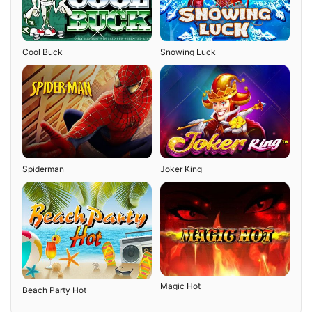
Cool Buck
Parrots Rock
Spiderman
Joker King
Magic Hot
Beach Party Hot