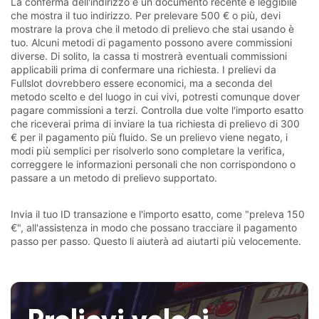
La conferma dell'indirizzo è un documento recente e leggibile
che mostra il tuo indirizzo. Per prelevare 500 € o più, devi
mostrare la prova che il metodo di prelievo che stai usando è
tuo. Alcuni metodi di pagamento possono avere commissioni
diverse. Di solito, la cassa ti mostrerà eventuali commissioni
applicabili prima di confermare una richiesta. I prelievi da
Fullslot dovrebbero essere economici, ma a seconda del
metodo scelto e del luogo in cui vivi, potresti comunque dover
pagare commissioni a terzi. Controlla due volte l'importo esatto
che riceverai prima di inviare la tua richiesta di prelievo di 300
€ per il pagamento più fluido. Se un prelievo viene negato, i
modi più semplici per risolverlo sono completare la verifica,
correggere le informazioni personali che non corrispondono o
passare a un metodo di prelievo supportato.
Invia il tuo ID transazione e l'importo esatto, come "preleva 150
€", all'assistenza in modo che possano tracciare il pagamento
passo per passo. Questo li aiuterà ad aiutarti più velocemente.