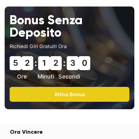
Bonus Senza
Deposito
Richiedi Giri Gratuiti Ora
:
:
5
2
1
2
2
8
Ore
Minuti
Secondi
Attiva Bonus
Ora Vincere