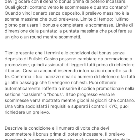
devi giocare con il denaro bonus prima di poterlo incassare.
Quali giochi contano verso le scommesse e quanto contano?
Quando vinci denaro senza deposito, il prelievo massimo è la
somma massima che puoi prelevare. Limite di tempo: l'ultimo
giorno per usare il bonus e completare le scommesse. Limite di
dimensione della puntata: la puntata massima che puoi fare su
un giro o un round mentre scommetti.
Tieni presente che i termini e le condizioni del bonus senza
deposito di Fullslot Casino possono cambiare da promozione a
promozione, quindi assicurati di leggerli tutti prima di richiedere
il bonus. Crea un account inserendo informazioni corrette su di
te. Conferma il tuo indirizzo email o numero di telefono e fai tutti
gli altri passaggi che ti vengono richiesti. Puoi ottenere
automaticamente l'offerta o inserire il codice promozionale nella
sezione "cassiere" o "bonus". Il tuo progresso verso le
scommesse verrà mostrato mentre giochi ai giochi che contano.
Una volta soddisfatti i requisiti e superati i controlli KYC, puoi
richiedere un prelievo.
Descrive la condizione e il numero di volte che devi
scommettere il bonus prima di poterlo incassare. Il prelievo
massimo è la somma massima che può essere prelevata dalle