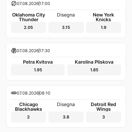
07.08.2026
17:00
Oklahoma City
Disegna
New York
Thunder
Knicks
2.05
3.15
1.9
07.08.2026
17:30
Petra Kvitova
Karolina Pliskova
1.95
1.85
07.08.2026
08:10
Chicago
Disegna
Detroit Red
Blackhawks
Wings
2
3.8
3