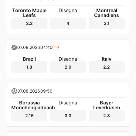
Toronto Maple
Disegna
Montreal
Leafs
Canadiens
2.2
4
3.1
07.08.2026
04:40
Brazil
Disegna
Italy
1.8
2.9
2.2
07.08.2026
09:50
Borussia
Disegna
Bayer
Monchengladbach
Leverkusen
2.15
3.3
2.8