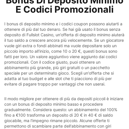
Bonus Di Deposito Minimo
E Codici Promozionali
I bonus di deposito minimo e i codici coupon possono aiutarti a
ottenere di più dal tuo denaro. Se hai già usato il bonus senza
deposito di Fullslot Casino, un'offerta di deposito minimo aiuterà
il tuo saldo a crescere ancora più velocemente. Se un giocatore
vuole giri extra o fondi abbinati ma vuole depositare solo un
piccolo importo all'inizio, come 10 o 20 €, questi bonus sono
fatti per loro. Un valore aggiuntivo viene aggiunto dai codici
promozionali. Con il codice giusto, puoi ottenere un
abbinamento più grande, più giri gratuiti o un pacchetto
speciale per un determinato gioco. Scegli un'offerta che si
adatta al tuo budget e alle slot che ti piacciono di più per
evitare di pagare troppo per vantaggi che non userai.
Il modo migliore per ottenere di più da depositi piccoli è iniziare
con un bonus di deposito minimo basso e procedere
gradualmente. Considera questo: un abbinamento del 100%
fino a €100 trasforma un deposito di 20 € in 40 € di saldo
giocabile, ma l'impegno rimane piccolo. Alcune offerte ti
permettono di scambiare parte dell'abbinamento con giri