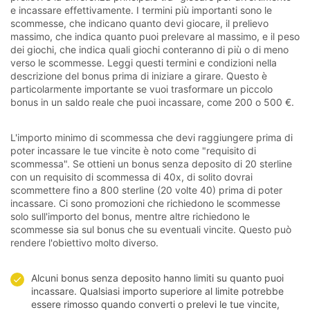
e incassare effettivamente. I termini più importanti sono le
scommesse, che indicano quanto devi giocare, il prelievo
massimo, che indica quanto puoi prelevare al massimo, e il peso
dei giochi, che indica quali giochi conteranno di più o di meno
verso le scommesse. Leggi questi termini e condizioni nella
descrizione del bonus prima di iniziare a girare. Questo è
particolarmente importante se vuoi trasformare un piccolo
bonus in un saldo reale che puoi incassare, come 200 o 500 €.
L'importo minimo di scommessa che devi raggiungere prima di
poter incassare le tue vincite è noto come "requisito di
scommessa". Se ottieni un bonus senza deposito di 20 sterline
con un requisito di scommessa di 40x, di solito dovrai
scommettere fino a 800 sterline (20 volte 40) prima di poter
incassare. Ci sono promozioni che richiedono le scommesse
solo sull'importo del bonus, mentre altre richiedono le
scommesse sia sul bonus che su eventuali vincite. Questo può
rendere l'obiettivo molto diverso.
Alcuni bonus senza deposito hanno limiti su quanto puoi
incassare. Qualsiasi importo superiore al limite potrebbe
essere rimosso quando converti o prelevi le tue vincite,