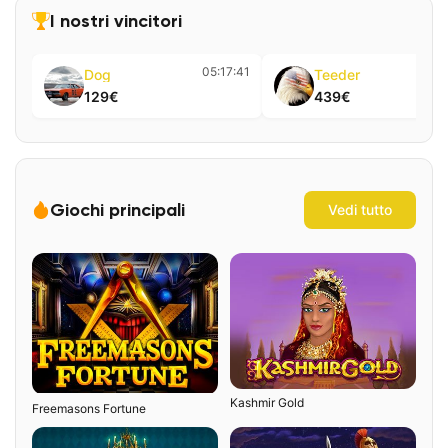
I nostri vincitori
05:17:41
05
Dog
Teeder
129€
439€
Giochi principali
Vedi tutto
Kashmir Gold
Freemasons Fortune