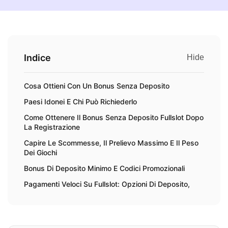
Indice
Hide
Cosa Ottieni Con Un Bonus Senza Deposito
Paesi Idonei E Chi Può Richiederlo
Come Ottenere Il Bonus Senza Deposito Fullslot Dopo
La Registrazione
Capire Le Scommesse, Il Prelievo Massimo E Il Peso
Dei Giochi
Bonus Di Deposito Minimo E Codici Promozionali
Pagamenti Veloci Su Fullslot: Opzioni Di Deposito,
Commissioni E Tempi Di Elaborazione
Termini Chiave