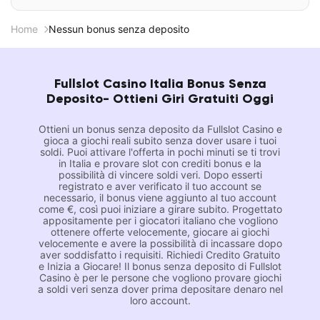
Home
Nessun bonus senza deposito
Fullslot Casino Italia Bonus Senza
Deposito- Ottieni Giri Gratuiti Oggi
Ottieni un bonus senza deposito da Fullslot Casino e
gioca a giochi reali subito senza dover usare i tuoi
soldi. Puoi attivare l'offerta in pochi minuti se ti trovi
in Italia e provare slot con crediti bonus e la
possibilità di vincere soldi veri. Dopo esserti
registrato e aver verificato il tuo account se
necessario, il bonus viene aggiunto al tuo account
come €, così puoi iniziare a girare subito. Progettato
appositamente per i giocatori italiano che vogliono
ottenere offerte velocemente, giocare ai giochi
velocemente e avere la possibilità di incassare dopo
aver soddisfatto i requisiti. Richiedi Credito Gratuito
e Inizia a Giocare! Il bonus senza deposito di Fullslot
Casino è per le persone che vogliono provare giochi
a soldi veri senza dover prima depositare denaro nel
loro account.