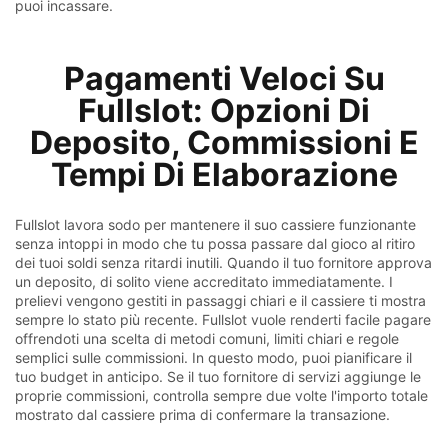
puoi incassare.
Pagamenti Veloci Su
Fullslot: Opzioni Di
Deposito, Commissioni E
Tempi Di Elaborazione
Fullslot lavora sodo per mantenere il suo cassiere funzionante
senza intoppi in modo che tu possa passare dal gioco al ritiro
dei tuoi soldi senza ritardi inutili. Quando il tuo fornitore approva
un deposito, di solito viene accreditato immediatamente. I
prelievi vengono gestiti in passaggi chiari e il cassiere ti mostra
sempre lo stato più recente. Fullslot vuole renderti facile pagare
offrendoti una scelta di metodi comuni, limiti chiari e regole
semplici sulle commissioni. In questo modo, puoi pianificare il
tuo budget in anticipo. Se il tuo fornitore di servizi aggiunge le
proprie commissioni, controlla sempre due volte l'importo totale
mostrato dal cassiere prima di confermare la transazione.