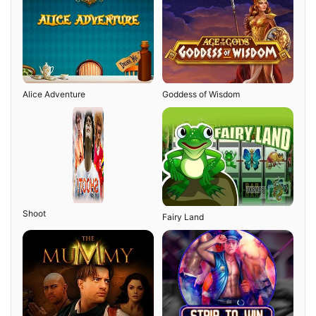
Alice Adventure
Goddess of Wisdom
Jungle Spirit Call Of The Wild
Fairy Land