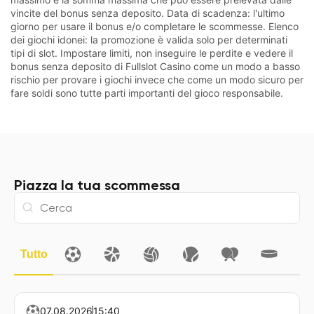
vincite del bonus senza deposito. Data di scadenza: l'ultimo
giorno per usare il bonus e/o completare le scommesse. Elenco
dei giochi idonei: la promozione è valida solo per determinati
tipi di slot. Impostare limiti, non inseguire le perdite e vedere il
bonus senza deposito di Fullslot Casino come un modo a basso
rischio per provare i giochi invece che come un modo sicuro per
fare soldi sono tutte parti importanti del gioco responsabile.
Piazza la tua scommessa
Tutto
07.08.2026
15:40