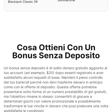
Summertime
Blackjack Classic 39
Cosa Ottieni Con Un
Bonus Senza Deposito
Un bonus senza deposito è di solito denaro gratuito aggiunto al
tuo account (ad esempio, $20) dopo esserti registrato e aver
soddisfatto alcuni requisiti di base. Mantieni il pieno controllo
del tuo bankroll perché non devi trasferire denaro in anticipo
come con le offerte di deposito. Questa offerta potrebbe
presentarsi sotto forma di un numero prestabilito di giri gratuiti,
ma l'obiettivo rimane lo stesso: consentirti di giocare a
determinati giochi con valore promozionale e possibilmente
trasformare le tue vincite in denaro che puoi prelevare una volta
soddisfatte le condizioni.