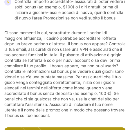
Controlla l'importo accreditato- assicurati di poter vedere i
soldi bonus (ad esempio, $100) o i giri gratuiti prima di
iniziare a giocare- esci e accedi di nuovo, quindi controlla
di nuovo l'area Promozioni se non vedi subito il bonus.
Ci sono momenti in cui, soprattutto durante i periodi di
maggiore affluenza, il casinò potrebbe accreditare l'offerta
dopo un breve periodo di attesa. Il bonus non appare? Controlla
la tua email, assicurati di non usare una VPN e assicurati che il
tuo account funzioni in Italia. Il pulsante di attivazione è grigio.
Controlla se l'offerta è solo per nuovi account o se devi prima
compilare il tuo profilo. Il bonus appare, ma non puoi usarlo?
Controlla le informazioni sul bonus per vedere quali giochi sono
idonei e se c'è una puntata massima. Per assicurarti che il tuo
gioco venga conteggiato correttamente, inizia con i giochi
elencati nei termini dell'offerta come idonei quando viene
accreditato il bonus senza deposito (ad esempio, 100 €). Se
pensi che ci sia qualcosa che non va, usa la chat del sito per
contattare l'assistenza. Assicurati di includere il tuo nome
utente e il nome della promozione in modo che possano trovare
il bonus sul tuo account.